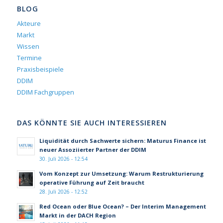
BLOG
Akteure
Markt
Wissen
Termine
Praxisbeispiele
DDIM
DDIM Fachgruppen
DAS KÖNNTE SIE AUCH INTERESSIEREN
Liquidität durch Sachwerte sichern: Maturus Finance ist
neuer Assoziierter Partner der DDIM
30. Juli 2026 - 12:54
Vom Konzept zur Umsetzung: Warum Restrukturierung
operative Führung auf Zeit braucht
28. Juli 2026 - 12:52
Red Ocean oder Blue Ocean? – Der Interim Management
Markt in der DACH Region