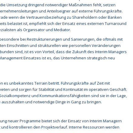
 die Umsetzung dringend notwendiger Maßnahmen fehlt, setzen
ernehmensleitungen und Anteilseigner auf externe Führungskräfte.
ade wenn die Vertrauensbeziehung zu Shareholdern oder Banken
eits belastet ist, empfiehlt sich der Einsatz eines externen Turnaround
zialisten als Organisator und Mediator.
besondere bei Restrukturierungen und Sanierungen, die oftmals mit
ten Einschnitten und strukturellen wie personellen Veränderungen
bunden sind, ist es von Vorteil, dass die Zukunft des Interim Managers
im Management Einsatzes ist es, das Unternehmen strategisch neu
 es unbekanntes Terrain betritt. Führungskräfte auf Zeit mit
ten und sorgen für Stabilität und Kontinuität im operativen Geschäft.
 Sozialkompetenz und Kommunikationsfähigkeiten sind sie in der Lage,
e auszuhalten und notwendige Dinge in Gang zu bringen.
ührung neuer Programme bietet sich der Einsatz von Interim Managern
tt und kontrollieren den Projektverlauf. Interne Ressourcen werden