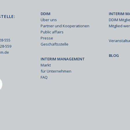
DDIM
INTERIM M
TELLE:
Über uns
DDIM Mitgli
Partner und Kooperationen
Mitglied we
Public affairs
Presse
428-555
Veranstalt
Geschäftsstelle
428-559
im.de
BLOG
INTERIM MANAGEMENT
Markt
für Unternehmen
FAQ