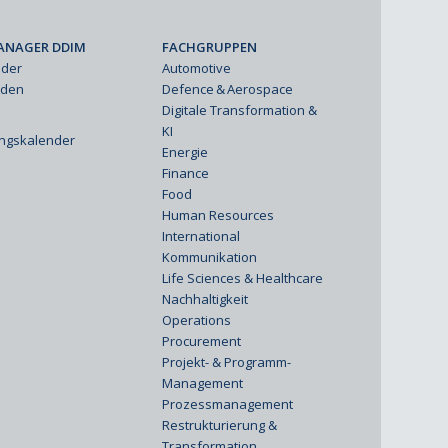
ANAGER DDIM
FACHGRUPPEN
eder
Automotive
rden
Defence & Aerospace
Digitale Transformation &
KI
ungskalender
Energie
Finance
Food
Human Resources
International
Kommunikation
Life Sciences & Healthcare
Nachhaltigkeit
Operations
Procurement
Projekt- & Programm-
Management
Prozessmanagement
Restrukturierung &
Transformation