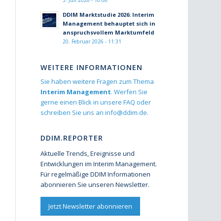
3. Juli 2026 - 10:06
DDIM Marktstudie 2026: Interim
Management behauptet sich in
anspruchsvollem Marktumfeld
20. Februar 2026 - 11:31
WEITERE INFORMATIONEN
Sie haben weitere Fragen zum Thema
Interim Management
. Werfen Sie
gerne einen Blick in unsere
FAQ
oder
schreiben Sie uns an
info@ddim.de
.
DDIM.REPORTER
Aktuelle Trends, Ereignisse und
Entwicklungen im Interim Management.
Für regelmäßige DDIM Informationen
abonnieren Sie unseren Newsletter.
Jetzt Newsletter abonnieren