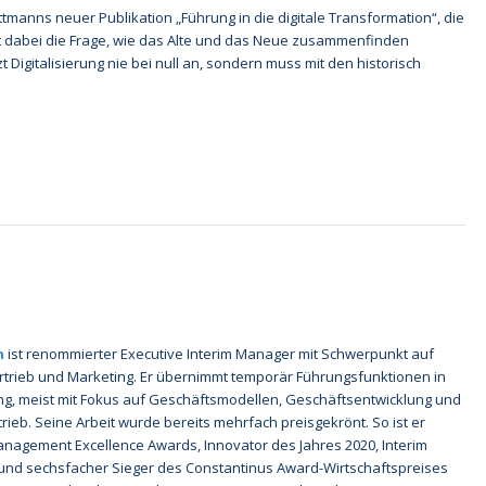
tmanns neuer Publikation „Führung in die digitale Transformation“, die
ist dabei die Frage, wie das Alte und das Neue zusammenfinden
Digitalisierung nie bei null an, sondern muss mit den historisch
n
ist renommierter Executive Interim Manager mit Schwerpunkt auf
rtrieb und Marketing. Er übernimmt temporär Führungsfunktionen in
ng, meist mit Fokus auf Geschäftsmodellen, Geschäftsentwicklung und
rtrieb. Seine Arbeit wurde bereits mehrfach preisgekrönt. So ist er
anagement Excellence Awards, Innovator des Jahres 2020, Interim
und sechsfacher Sieger des Constantinus Award-Wirtschaftspreises