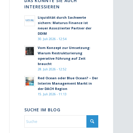
DAS KÖNNTE SIE AUCH
INTERESSIEREN
Liquidität durch Sachwerte
sichern: Maturus Finance ist
neuer Assoziierter Partner der
DDIM
30. Juli 2026 - 12:54
Vom Konzept zur Umsetzung:
Warum Restrukturierung
operative Führung auf Zeit
braucht
28. Juli 2026 - 12:52
Red Ocean oder Blue Ocean? – Der
Interim Management Markt in
der DACH Region
15. Juli 2026 - 11:13
SUCHE IM BLOG