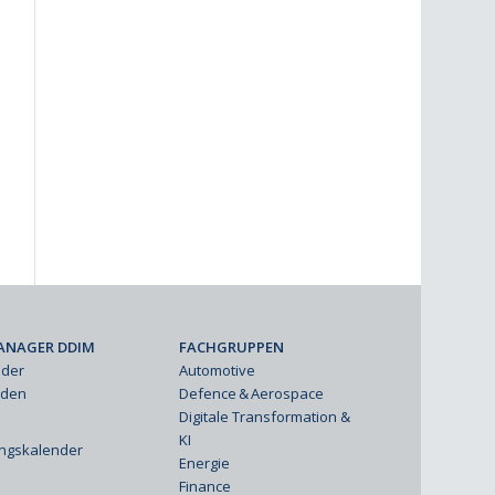
ANAGER DDIM
FACHGRUPPEN
eder
Automotive
rden
Defence & Aerospace
Digitale Transformation &
KI
ungskalender
Energie
Finance