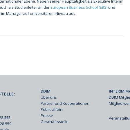
ternationaler Ebene. Neben seiner Haupttätigkeit als Executive Interim
auch als Studienleiter an der
European Business School (EBS)
und
terim Manager auf universitärem Niveau aus.
DDIM
INTERIM M
TELLE:
Über uns
DDIM Mitgli
Partner und Kooperationen
Mitglied we
Public affairs
Presse
428-555
Veranstalt
Geschäftsstelle
428-559
im.de