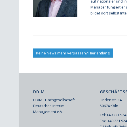
auf nationaler und in
Manager fungiert er 
bildet dort selbst In
Keine News mehr verpassen? Hier entlang!
DDIM
GESCHÄFTSS
DDIM - Dachgesellschaft
Lindenstr. 14
Deutsches Interim
50674 Köln
Management e.V.
Tel: +49 221 92
Fax: +49 221 92
E-Mail:
info@dd