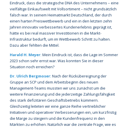
Eindruck, dass die strategische DNA des Unternehmens – eine
vielfältige Einkaufswelt mit Vollsortiment – nicht grundsätzlich
falsch war. In seinem Heimatmarkt Deutschland, der durch
einen harten Preiswettbewerb und ein in den letzten zehn
Jahren innovativ verbessertes Kundenerlebnis geprägt ist,
hätte es bei real massiver Investitionen in die Markt-
Infrastruktur bedurft, um im Wettbewerb Schritt zu halten.
Dazu aber fehlten die Mittel.
Harald H. Meyer:
Mein Eindruck ist, dass die Lage im Sommer
2023 schon sehr ernst war. Was konnten Sie in dieser
Situation noch erreichen?
Dr. Ulrich Bergmoser:
Nach der Rückübereignung der
Gruppe an SCP und dem Arbeitsbeginn des neuen
Management-Teams mussten wir uns zunächst um die
weitere Finanzierung und die jederzeitige Zahlungsfähigkeit
des stark defizitären Geschäftsbetriebs kümmern.
Gleichzeitig leiteten wir eine ganze Reihe vertrieblicher
Initiativen und operativer Verbesserungen ein, um kurzfristig
die Marge zu steigern und die Kundenfrequenz in den
Märkten zu erhöhen. Natürlich war die zentrale Frage, wie es