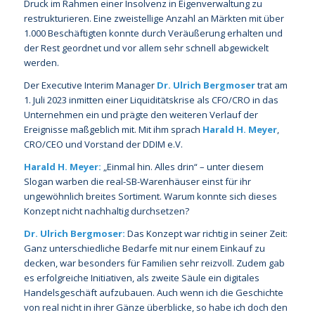
Druck im Rahmen einer Insolvenz in Eigenverwaltung zu
restrukturieren. Eine zweistellige Anzahl an Märkten mit über
1.000 Beschäftigten konnte durch Veräußerung erhalten und
der Rest geordnet und vor allem sehr schnell abgewickelt
werden.
Der Executive Interim Manager
Dr. Ulrich Bergmoser
trat am
1. Juli 2023 inmitten einer Liquiditätskrise als CFO/CRO in das
Unternehmen ein und prägte den weiteren Verlauf der
Ereignisse maßgeblich mit. Mit ihm sprach
Harald H. Meyer
,
CRO/CEO und Vorstand der DDIM e.V.
Harald H. Meyer:
„Einmal hin. Alles drin“ – unter diesem
Slogan warben die real-SB-Warenhäuser einst für ihr
ungewöhnlich breites Sortiment. Warum konnte sich dieses
Konzept nicht nachhaltig durchsetzen?
Dr. Ulrich Bergmoser:
Das Konzept war richtig in seiner Zeit:
Ganz unterschiedliche Bedarfe mit nur einem Einkauf zu
decken, war besonders für Familien sehr reizvoll. Zudem gab
es erfolgreiche Initiativen, als zweite Säule ein digitales
Handelsgeschäft aufzubauen. Auch wenn ich die Geschichte
von real nicht in ihrer Gänze überblicke, so habe ich doch den