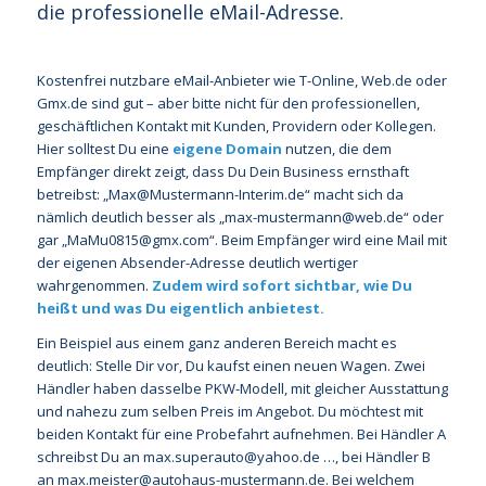
die professionelle eMail-Adresse.
Kostenfrei nutzbare eMail-Anbieter wie T-Online, Web.de oder
Gmx.de sind gut – aber bitte nicht für den professionellen,
geschäftlichen Kontakt mit Kunden, Providern oder Kollegen.
Hier solltest Du eine
eigene Domain
nutzen, die dem
Empfänger direkt zeigt, dass Du Dein Business ernsthaft
betreibst: „Max@Mustermann-Interim.de“ macht sich da
nämlich deutlich besser als „max-mustermann@web.de“ oder
gar „MaMu0815@gmx.com“. Beim Empfänger wird eine Mail mit
der eigenen Absender-Adresse deutlich wertiger
wahrgenommen.
Zudem wird sofort sichtbar, wie Du
heißt und was Du eigentlich anbietest.
Ein Beispiel aus einem ganz anderen Bereich macht es
deutlich: Stelle Dir vor, Du kaufst einen neuen Wagen. Zwei
Händler haben dasselbe PKW-Modell, mit gleicher Ausstattung
und nahezu zum selben Preis im Angebot. Du möchtest mit
beiden Kontakt für eine Probefahrt aufnehmen. Bei Händler A
schreibst Du an max.superauto@yahoo.de …, bei Händler B
an max.meister@autohaus-mustermann.de. Bei welchem