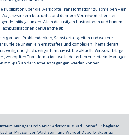
e Publikation über die „verkopfte Transformation“ zu schreiben – ein
m Augenzwinkern betrachtet und dennoch Verantwortlichen den
ger definitiv gelungen. Allein die lustigen Illustrationen und bunten
n Fachpublikationen der Branche ab.
 Irrglauben, Problemdenken, Selbstgefälligkeiten und weitere
r Kuhle gelungen, ein ernsthaftes und komplexen Thema derart
zweilig und gleichzeitig informativ ist. Die aktuelle Wirtschaftslage
er „verkopften Transformation“ wolle der erfahrene Interim Manager
en mit Spaß an der Sache angegangen werden können.
 Interim Manager und Senior Advisor aus Bad Honnef. Er begleitet
itischen Phasen von Wachstum und Wandel. Dabei blickt er auf