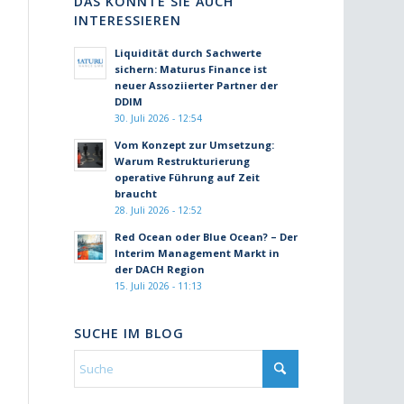
DAS KÖNNTE SIE AUCH
INTERESSIEREN
Liquidität durch Sachwerte
sichern: Maturus Finance ist
neuer Assoziierter Partner der
DDIM
30. Juli 2026 - 12:54
Vom Konzept zur Umsetzung:
Warum Restrukturierung
operative Führung auf Zeit
braucht
28. Juli 2026 - 12:52
Red Ocean oder Blue Ocean? – Der
Interim Management Markt in
der DACH Region
15. Juli 2026 - 11:13
SUCHE IM BLOG