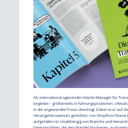
Als international agierender Interim Manager für Tran
begleitet – größtenteils in Führungspositionen, oftma
in die angewandte Praxis überträgt. Dabei ist er auf 
Herangehensweisen gestoßen, von Shopfloor-Ebene bis
aufgefallen ist: Unabhängig von Branche und Hierarc
Denkansichten, die den Wandel blockieren, ausbrems