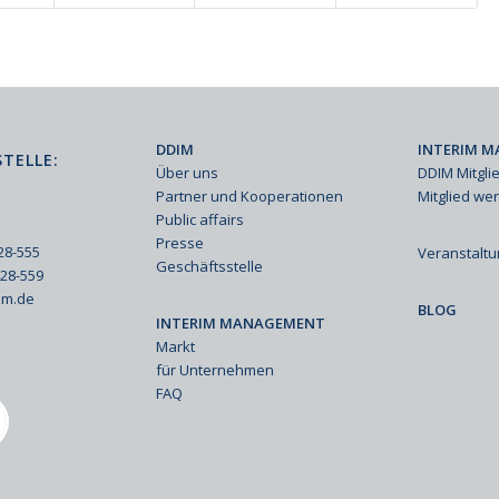
DDIM
INTERIM M
TELLE:
Über uns
DDIM Mitgli
Partner und Kooperationen
Mitglied we
Public affairs
Presse
428-555
Veranstalt
Geschäftsstelle
428-559
im.de
BLOG
INTERIM MANAGEMENT
Markt
für Unternehmen
FAQ