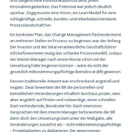
und zielgerichtete Kommunikationsstruktur jeden
Innovationsgedanken. Das Potenzial war jedoch deutlich
spürbar. Zügig musste eine Vision, ein Lean-Modell für eine
schlagkräftige, schnelle, kunden- und mitarbeiterorientierte
Prozesslandschaft her.
Ein konkreter Plan, das Change Management flächendeckend
an mehreren Stellen im Prozess zu beginnen, war der Anfang.
Der Investor und der lokal verantwortliche Geschäftsführer
(GF) befürworteten mutig das schlanke Prozessmodell, sodass
der Interim Manager nach einem Monat schon mit der
Umsetzung hätte beginnen können – wäre da nicht der
gesetzlich mitbestimmungspflichtige Betriebsrat (BR) gewesen.
Dessen traditionelle Antwort war erschreckend angstvoll und
negativ. Zwar bewertete der BR die personellen und
betrieblichen Veränderungen inhaltlich durchaus positiv, wies
aber ängstlich auf Fristen und notwendige, einen schnellen
Start verhindernde, Bürokratie hin. Nach intensiven
Gesprächen mit dem Interim Manager befürwortete der BR
dann doch den Umsetzungsstart unter der Maßgabe, alle
Veränderungen zunächst als – nicht mitbestimmungspflichtige
– Projektarbeiten zu deklarieren. Die gewonnenen