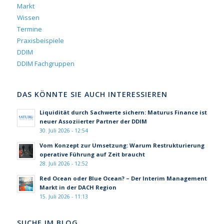
Markt
Wissen
Termine
Praxisbeispiele
DDIM
DDIM Fachgruppen
DAS KÖNNTE SIE AUCH INTERESSIEREN
Liquidität durch Sachwerte sichern: Maturus Finance ist
neuer Assoziierter Partner der DDIM
30. Juli 2026 - 12:54
Vom Konzept zur Umsetzung: Warum Restrukturierung
operative Führung auf Zeit braucht
28. Juli 2026 - 12:52
Red Ocean oder Blue Ocean? – Der Interim Management
Markt in der DACH Region
15. Juli 2026 - 11:13
SUCHE IM BLOG