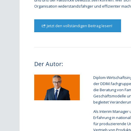
und uns der Fallstricke bewusst sein können. Wer sic
Organisation widerstandsfähiger und effizienter mac
Jetzt den vollständigen Beitrag lesen!
Der Autor:
Diplom-Wirtschaftsi
der DDIM.fachgruppe /
die Beratung von Fam
Geschäftsmodelle und
begleitet Veränderu
Als Interim Manager u
Erfahrung in national
für produzierende Un
Vertrieb von Produkt