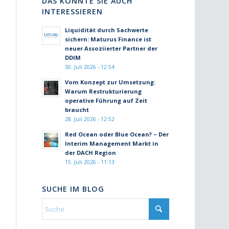
DAS KÖNNTE SIE AUCH
INTERESSIEREN
Liquidität durch Sachwerte
sichern: Maturus Finance ist
neuer Assoziierter Partner der
DDIM
30. Juli 2026 - 12:54
Vom Konzept zur Umsetzung:
Warum Restrukturierung
operative Führung auf Zeit
braucht
28. Juli 2026 - 12:52
Red Ocean oder Blue Ocean? – Der
Interim Management Markt in
der DACH Region
15. Juli 2026 - 11:13
SUCHE IM BLOG