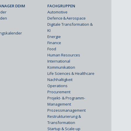
ANAGER DDIM
FACHGRUPPEN
eder
Automotive
rden
Defence & Aerospace
Digitale Transformation &
KI
ungskalender
Energie
Finance
Food
Human Resources
International
Kommunikation
Life Sciences & Healthcare
Nachhaltigkeit
Operations
Procurement
Projekt- & Programm-
Management
Prozessmanagement
Restrukturierung &
Transformation
Startup & Scale-up