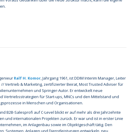
h im Voraus Gedanken über die neue Struktur macht, kann die eigene
hen.
ngenieur
Ralf H. Komor
, Jahrgang 1961, ist DDIM Interim Manager, Leiter
/ Vertrieb & Marketing, zertifizierter Beirat, Most Trusted Adviser für
ilienunternehmen und Springer-Autor. Er entwickelt neue
 Vertriebsstrategien für Start-ups, MNCs und den Mittelstand und
ngsprozesse in Menschen und Organisationen.
nd B2B-Salesprofi auf C-Level blickt er auf mehr als drei Jahrzehnte
en und internationalen Projekten zurück. Er war und ist in erster Linie
ternehmen, im Anlagenbau sowie im Objektgeschäft tätig. Den
en, Systemen, Anlagen und Dienstleistungen entwickeln, neu