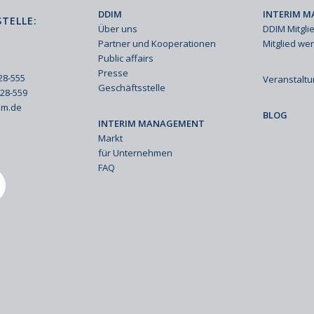
DDIM
INTERIM M
TELLE:
Über uns
DDIM Mitgli
Partner und Kooperationen
Mitglied we
Public affairs
Presse
428-555
Veranstalt
Geschäftsstelle
428-559
im.de
BLOG
INTERIM MANAGEMENT
Markt
für Unternehmen
FAQ