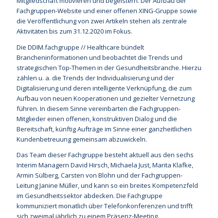
Mitgliedschaft motivieren und begeistern. Der Aufbau der
Fachgruppen-Website und einer offenen XING-Gruppe sowie
die Veröffentlichung von zwei Artikeln stehen als zentrale
Aktivitäten bis zum 31.12.2020 im Fokus.
Die DDIM.fachgruppe // Healthcare bündelt
Brancheninformationen und beobachtet die Trends und
strategischen Top-Themen in der Gesundheitsbranche. Hierzu
zählen u. a. die Trends der Individualisierung und der
Digitalisierung und deren intelligente Verknüpfung, die zum
Aufbau von neuen Kooperationen und gezielter Vernetzung
führen. In diesem Sinne vereinbarten die Fachgruppen-
Mitglieder einen offenen, konstruktiven Dialog und die
Bereitschaft, künftig Aufträge im Sinne einer ganzheitlichen
Kundenbetreuung gemeinsam abzuwickeln.
Das Team dieser Fachgruppe besteht aktuell aus den sechs
Interim Managern David Hirsch, Michaela Just, Marita Klafke,
Armin Sülberg, Carsten von Blohn und der Fachgruppen-
Leitung Janine Müller, und kann so ein breites Kompetenzfeld
im Gesundheitssektor abdecken. Die Fachgruppe
kommuniziert monatlich über Telefonkonferenzen und trifft
sich zweimal jährlich zu einem Präsenz-Meeting.