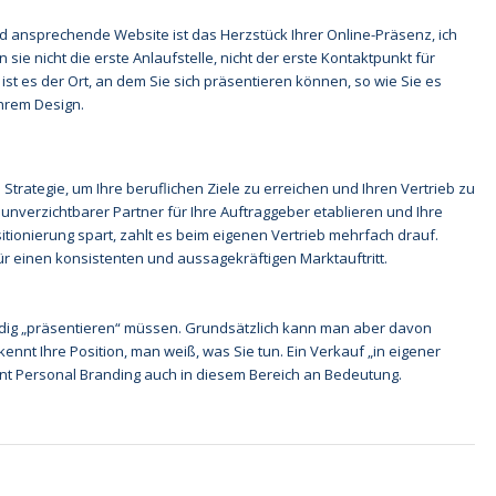
nd ansprechende Website ist das Herzstück Ihrer Online-Präsenz, ich
ie nicht die erste Anlaufstelle, nicht der erste Kontaktpunkt für
 ist es der Ort, an dem Sie sich präsentieren können, so wie Sie es
Ihrem Design.
 Strategie, um Ihre beruflichen Ziele zu erreichen und Ihren Vertrieb zu
s unverzichtbarer Partner für Ihre Auftraggeber etablieren und Ihre
sitionierung spart, zahlt es beim eigenen Vertrieb mehrfach drauf.
 für einen konsistenten und aussagekräftigen Marktauftritt.
ständig „präsentieren“ müssen. Grundsätzlich kann man aber davon
nt Ihre Position, man weiß, was Sie tun. Ein Verkauf „in eigener
winnt Personal Branding auch in diesem Bereich an Bedeutung.