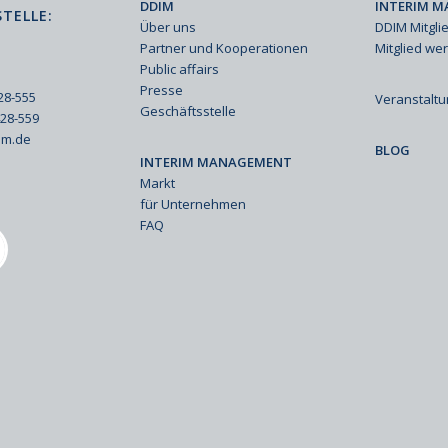
DDIM
INTERIM M
TELLE:
Über uns
DDIM Mitgli
Partner und Kooperationen
Mitglied we
Public affairs
Presse
428-555
Veranstalt
Geschäftsstelle
428-559
im.de
BLOG
INTERIM MANAGEMENT
Markt
für Unternehmen
FAQ