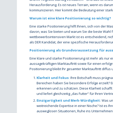
Herausforderung. Es ist neues Terrain, wenn es darum 
kommunizieren. Hier kommt die Bedeutung einer starke
Warum ist eine klare Positionierung so wichtig?
Eine starke Positionierung hilft Ihnen, sich von der M
davon, was Sie bieten und warum Sie die beste Wahl fü
wettbewerbsintensiven Markt ist es entscheidend, ni
als DER Kandidat, der eine spezifische Herausforderung
Positionierung als Grundvoraussetzung für auss
Eine klare und starke Positionierung ist mehr als nur e
aussagekräftigen Marktauftritt sowie für einen erfolgr
Positionierung bleibt Ihr gesamter Marktauftritt diff
Klarheit und Fokus:
Ihre Botschaft muss prägna
Bereichen haben Sie besondere Erfolge erzielt? Ei
erkennen und zu schätzen. Diese Klarheit schafft 
und liefert gleichzeitig „das Futter“ für Ihren Vertri
Einzigartigkeit und Merk-Würdigkeit:
Was unt
weitreichende Expertise in einer Nische? Ist es Ih
ausweglosen Situationen, Ruhe ins Unternehmen zu