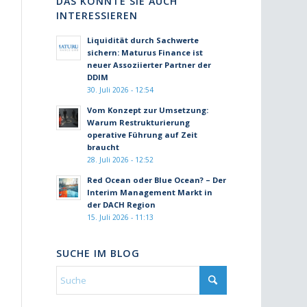
DAS KÖNNTE SIE AUCH
INTERESSIEREN
Liquidität durch Sachwerte
sichern: Maturus Finance ist
neuer Assoziierter Partner der
DDIM
30. Juli 2026 - 12:54
Vom Konzept zur Umsetzung:
Warum Restrukturierung
operative Führung auf Zeit
braucht
28. Juli 2026 - 12:52
Red Ocean oder Blue Ocean? – Der
Interim Management Markt in
der DACH Region
15. Juli 2026 - 11:13
SUCHE IM BLOG