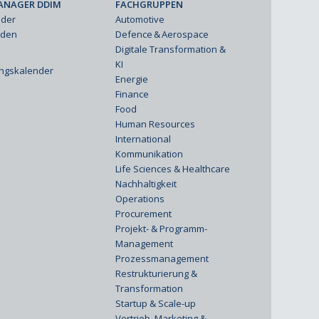
ANAGER DDIM
FACHGRUPPEN
eder
Automotive
rden
Defence & Aerospace
Digitale Transformation &
KI
ungskalender
Energie
Finance
Food
Human Resources
International
Kommunikation
Life Sciences & Healthcare
Nachhaltigkeit
Operations
Procurement
Projekt- & Programm-
Management
Prozessmanagement
Restrukturierung &
Transformation
Startup & Scale-up
Vertrieb, Marketing &