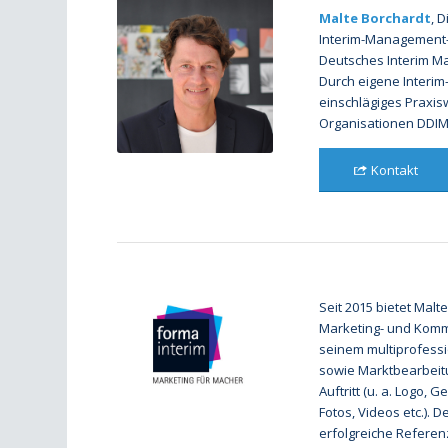
Malte Borchardt
, D
Interim-Management-M
Deutsches Interim Ma
Durch eigene Interim
einschlägiges Praxis
Organisationen DDIM
Kontakt
Seit 2015 bietet Malt
Marketing- und Komm
seinem multiprofessio
sowie Marktbearbeitu
Auftritt (u. a. Logo,
Fotos, Videos etc.). 
erfolgreiche Referen