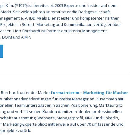
ipl.-Kfm. (*1970) ist bereits seit 2003 Experte und Insider auf dem
arkt. Seit vielen Jahren unterstützt er die Dachgesellschaft
nagement e. V. (DDIM) als Dienstleister und kompetenter Partner.
-Projekte im Bereich Marketing und Kommunikation verfügt er über
wissen. Herr Borchardt ist Partner der Interim-Management-
, DÖIM und AIMP.
e Borchardt unter der Marke
forma interim – Marketing für Macher
unikationsdienstleistungen für Interim Manager an. Zusammen mit
nellen Team unterstützt er in Sachen Positionierung, Marktauftritt
ng und verhilft seinen Kunden damit zum idealen professionellen
 Geschäftsausstattung, Webseite, Managerprofil, XING und LinkedIn,
Der Marketing-Experte blickt mittlerweile auf über 70 umfassende und
zprojekte zurück.