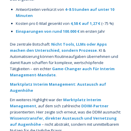
Antwortzeiten verkürzt von
4–8 Stunden auf unter 10
Minuten
Kosten pro E-Mail gesenkt von
4,58 € auf 1,27 €
(–75 %)
Einsparungen von rund 100.000 €
im ersten Jahr
Die zentrale Botschaft:
Nicht Tools, LLMs oder Apps
machen den Unterschied, sondern Prozesse.
KI &
Automatisierung können Routineaufgaben übernehmen und
damit Raum schaffen für komplexe, wertschöpfende
Tätigkeiten – ein echter
Game-Changer auch für Interim
Management-Mandate
.
Marktplatz Interim Management: Austausch auf
Augenhöhe
Ein weiteres Highlight war der
Marktplatz Interim
Management
, auf dem sich zahlreiche
DDIM-Partner
präsentierten. Hier zeigte sich erneut, was die DDIM ausmacht:
Wissenstransfer, direkter Austausch und Vernetzung
auf Augenhöhe
– nicht abstrakt, sondern mit unmittelbarem
Nutzen für die tägliche Praxis.