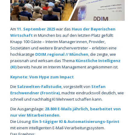
Am
11. September 2025
war das
Haus der Bayerischen
Wirtschaft
in München bis auf den letzten Platz gefüllt:
Knapp 100 Gäste – Interim Manager:innen, Provider,
Sozietäten und weitere Branchenvertreter – erlebten eine
hochkarätige
DDIM.regional // München
, die zeigte, wie
praxisnah und wirksam das Thema
Künstliche Intelligenz
(KI)
bereits heute im Interim Management angekommen ist.
Keynote: Vom Hype zum Impact
Die
Salzwelten-Fallstudie
, vorgestellt von
Stefan
Erschwendner (Frontira)
, machte eindrucksvoll deutlich, wie
schnell und nachhaltig KI Mehrwert schaffen kann.
Die Ausgangslage:
28.800 E-Mails jährlich, bearbeitet von
nur vier Mitarbeitenden.
Die Lösung:
Ein 5-tägiger KI & Automatisierungs-Sprint
mit einem intelligenten E-Mail-Verarbeitungssystem.
Das Ergebnis: