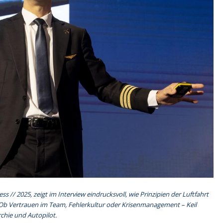
 // 2025, zeigt im Interview eindrucksvoll, wie Prinzipien der Luftfahrt
b Vertrauen im Team, Fehlerkultur oder Krisenmanagement – Keil
rchie und Autopilot.