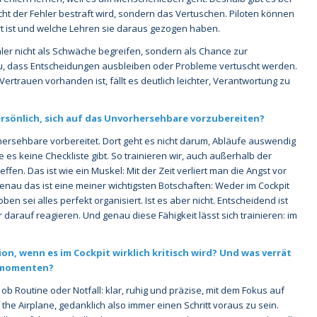
cht der Fehler bestraft wird, sondern das Vertuschen. Piloten können
t ist und welche Lehren sie daraus gezogen haben.
r nicht als Schwäche begreifen, sondern als Chance zur
azu, dass Entscheidungen ausbleiben oder Probleme vertuscht werden.
rtrauen vorhanden ist, fällt es deutlich leichter, Verantwortung zu
rsönlich, sich auf das Unvorhersehbare vorzubereiten?
rhersehbare vorbereitet. Dort geht es nicht darum, Abläufe auswendig
 es keine Checkliste gibt. So trainieren wir, auch außerhalb der
fen. Das ist wie ein Muskel: Mit der Zeit verliert man die Angst vor
enau das ist eine meiner wichtigsten Botschaften: Weder im Cockpit
ben sei alles perfekt organisiert. Ist es aber nicht. Entscheidend ist
 darauf reagieren. Und genau diese Fähigkeit lässt sich trainieren: im
n, wenn es im Cockpit wirklich kritisch wird? Und was verrät
enmomenten?
 ob Routine oder Notfall: klar, ruhig und präzise, mit dem Fokus auf
 the Airplane, gedanklich also immer einen Schritt voraus zu sein.