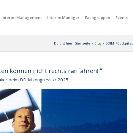
Interim Management
Interim Manager
Fachgruppen
Events
Du bist hier:
Startseite
/
Blog
/
DDIM
/
Cockpit st
“
oten können nicht rechts ranfahren!
peaker beim DDIM.kongress // 2025