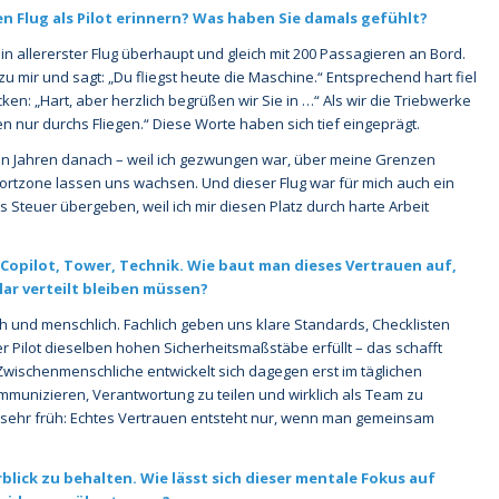
ten Flug als Pilot erinnern? Was haben Sie damals gefühlt?
n allererster Flug überhaupt und gleich mit 200 Passagieren an Bord.
u mir und sagt: „Du fliegst heute die Maschine.“ Entsprechend hart fiel
ken: „Hart, aber herzlich begrüßen wir Sie in …“ Als wir die Triebwerke
en nur durchs Fliegen.“ Diese Worte haben sich tief eingeprägt.
elen Jahren danach – weil ich gezwungen war, über meine Grenzen
tzone lassen uns wachsen. Und dieser Flug war für mich auch ein
 Steuer übergeben, weil ich mir diesen Platz durch harte Arbeit
 Copilot, Tower, Technik. Wie baut man dieses Vertrauen auf,
ar verteilt bleiben müssen?
ch und menschlich. Fachlich geben uns klare Standards, Checklisten
Pilot dieselben hohen Sicherheitsmaßstäbe erfüllt – das schafft
wischenmenschliche entwickelt sich dagegen erst im täglichen
ommunizieren, Verantwortung zu teilen und wirklich als Team zu
nen sehr früh: Echtes Vertrauen entsteht nur, wenn man gemeinsam
blick zu behalten. Wie lässt sich dieser mentale Fokus auf