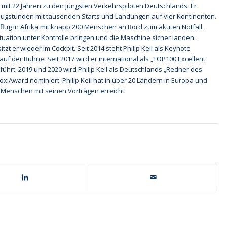
mit 22 Jahren zu den jüngsten Verkehrspiloten Deutschlands. Er
lugstunden mit tausenden Starts und Landungen auf vier Kontinenten.
eflug in Afrika mit knapp 200 Menschen an Bord zum akuten Notfall.
Situation unter Kontrolle bringen und die Maschine sicher landen.
zt er wieder im Cockpit. Seit 2014 steht Philip Keil als Keynote
f der Bühne. Seit 2017 wird er international als „TOP100 Excellent
ührt. 2019 und 2020 wird Philip Keil als Deutschlands „Redner des
ox Award nominiert. Philip Keil hat in über 20 Ländern in Europa und
Menschen mit seinen Vorträgen erreicht.