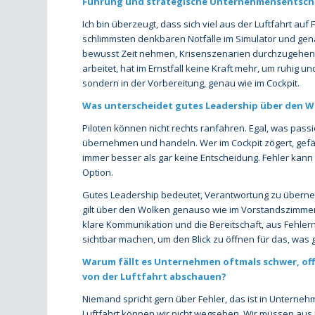
Führung und strategische Unternehmensentsch
Ich bin überzeugt, dass sich viel aus der Luftfahrt auf
schlimmsten denkbaren Notfälle im Simulator und gen
bewusst Zeit nehmen, Krisenszenarien durchzugehen un
arbeitet, hat im Ernstfall keine Kraft mehr, um ruhig un
sondern in der Vorbereitung, genau wie im Cockpit.
Was unterscheidet gutes Leadership über den W
Piloten können nicht rechts ranfahren. Egal, was pass
übernehmen und handeln. Wer im Cockpit zögert, gefä
immer besser als gar keine Entscheidung. Fehler kann 
Option.
Gutes Leadership bedeutet, Verantwortung zu überneh
gilt über den Wolken genauso wie im Vorstandszimmer.
klare Kommunikation und die Bereitschaft, aus Fehler
sichtbar machen, um den Blick zu öffnen für das, was 
Warum fällt es Unternehmen oftmals schwer, off
von der Luftfahrt abschauen?
Niemand spricht gern über Fehler, das ist in Unterneh
Luftfahrt können wir nicht wegsehen. Wir müssen aus 