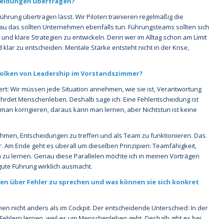
eidungen übertragen?
 Führung übertragen lässt. Wir Piloten trainieren regelmäßig die
au das sollten Unternehmen ebenfalls tun. Führungsteams sollten sich
d klare Strategien zu entwickeln. Denn wer im Alltag schon am Limit
d klar zu entscheiden. Mentale Stärke entsteht nicht in der Krise,
olken von Leadership im Vorstandszimmer?
iert: Wir müssen jede Situation annehmen, wie sie ist, Verantwortung
hrdet Menschenleben. Deshalb sage ich: Eine Fehlentscheidung ist
man korrigieren, daraus kann man lernen, aber Nichtstun ist keine
men, Entscheidungen zu treffen und als Team zu funktionieren. Das
 Am Ende geht es überall um dieselben Prinzipien: Teamfähigkeit,
n zu lernen. Genau diese Parallelen möchte ich in meinen Vorträgen
gute Führung wirklich ausmacht.
en über Fehler zu sprechen und was können sie sich konkret
men nicht anders als im Cockpit. Der entscheidende Unterschied: In der
Fehlern lernen, weil es um Menschenleben geht. Deshalb gibt es bei