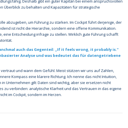
dlungsfähig. Deshalb gibt ein guter Kapitän bei einem anspruchsvollen
n Überblick zu behalten und Kapazitäten für strategische
olle abzugeben, um Führung zu stärken. Im Cockpit führt derjenige, der
eidend ist nicht die Hierarchie, sondern eine offene Kommunikation.
te, eine Entscheidung infrage zu stellen. Wirklich gute Führung schafft
torität.
nchmal auch das Gegenteil: „If it feels wrong, it probably is.“
enbasierter Analyse und was bedeutet das für datengetriebene
 vertraut und wann dem Gefühl. Meist stützen wir uns auf Zahlen,
nnere Kompass eine klarere Richtung. Ich nenne das nicht Intuition,
 in Unternehmen gilt: Daten sind wichtig, aber sie ersetzen nicht
es zu verbinden: analytische Klarheit und das Vertrauen in das eigene
nicht im Cockpit, sondern im Herzen.