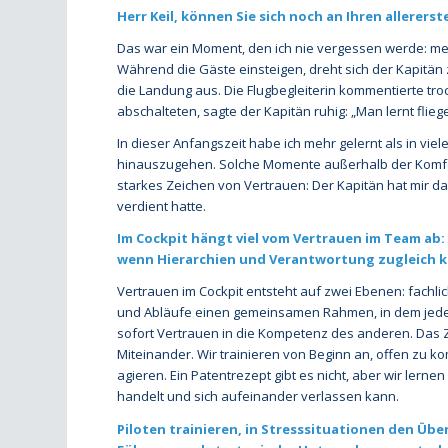
Herr Keil, können Sie sich noch an Ihren allerers
Das war ein Moment, den ich nie vergessen werde: mei
Während die Gäste einsteigen, dreht sich der Kapitän z
die Landung aus. Die Flugbegleiterin kommentierte troc
abschalteten, sagte der Kapitän ruhig: „Man lernt flieg
In dieser Anfangszeit habe ich mehr gelernt als in vi
hinauszugehen. Solche Momente außerhalb der Komfor
starkes Zeichen von Vertrauen: Der Kapitän hat mir das
verdient hatte.
Im Cockpit hängt viel vom Vertrauen im Team ab:
wenn Hierarchien und Verantwortung zugleich kl
Vertrauen im Cockpit entsteht auf zwei Ebenen: fachli
und Abläufe einen gemeinsamen Rahmen, in dem jeder 
sofort Vertrauen in die Kompetenz des anderen. Das Z
Miteinander. Wir trainieren von Beginn an, offen zu k
agieren. Ein Patentrezept gibt es nicht, aber wir ler
handelt und sich aufeinander verlassen kann.
Piloten trainieren, in Stresssituationen den Über