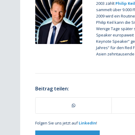
2003 zählt
Philip Keil
sammelt über 9.000 F
2009 wird ein Routin
Philip Keil kann die 
Wenige Tage später sit
Speaker europaweit au
Keynote Speaker“ gef
Jahres“ für den Red F
Asien zehntausende 
Beitrag teilen:
Folgen Sie uns jetzt auf
LinkedIn
!