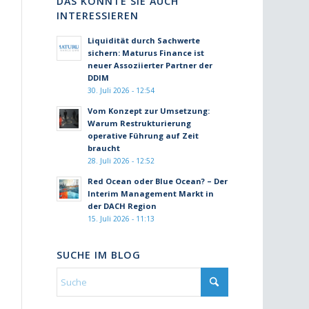
DAS KÖNNTE SIE AUCH
INTERESSIEREN
Liquidität durch Sachwerte
sichern: Maturus Finance ist
neuer Assoziierter Partner der
DDIM
30. Juli 2026 - 12:54
Vom Konzept zur Umsetzung:
Warum Restrukturierung
operative Führung auf Zeit
braucht
28. Juli 2026 - 12:52
Red Ocean oder Blue Ocean? – Der
Interim Management Markt in
der DACH Region
15. Juli 2026 - 11:13
SUCHE IM BLOG