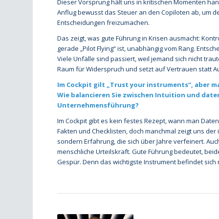
Dieser Vorsprung hält uns in kritischen Momenten han
Anflug bewusst das Steuer an den Copiloten ab, um de
Entscheidungen freizumachen.
Das zeigt, was gute Führung in Krisen ausmacht: Kontr
gerade „Pilot Flying“ ist, unabhängig vom Rang. Entsch
Viele Unfälle sind passiert, weil jemand sich nicht trau
Raum für Widerspruch und setzt auf Vertrauen statt Au
Im Cockpit gilt „Trust your instruments“, aber ma
Wie balancieren Sie zwischen Intuition und dat
Unternehmensführung?
Im Cockpit gibt es kein festes Rezept, wann man Daten
Fakten und Checklisten, doch manchmal zeigt uns der i
sondern Erfahrung, die sich über Jahre verfeinert. Auch
menschliche Urteilskraft. Gute Führung bedeutet, beid
Gespür. Denn das wichtigste Instrument befindet sich 