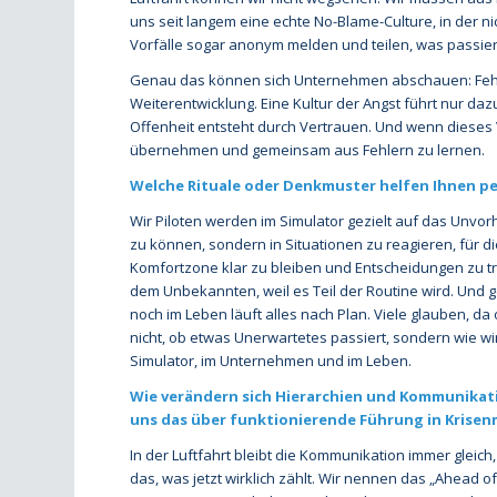
uns seit langem eine echte No-Blame-Culture, in der ni
Vorfälle sogar anonym melden und teilen, was passier
Genau das können sich Unternehmen abschauen: Fehle
Weiterentwicklung. Eine Kultur der Angst führt nur d
Offenheit entsteht durch Vertrauen. Und wenn dieses Ve
übernehmen und gemeinsam aus Fehlern zu lernen.
Welche Rituale oder Denkmuster helfen Ihnen pe
Wir Piloten werden im Simulator gezielt auf das Unvo
zu können, sondern in Situationen zu reagieren, für die
Komfortzone klar zu bleiben und Entscheidungen zu tref
dem Unbekannten, weil es Teil der Routine wird. Und g
noch im Leben läuft alles nach Plan. Viele glauben, da o
nicht, ob etwas Unerwartetes passiert, sondern wie wir
Simulator, im Unternehmen und im Leben.
Wie verändern sich Hierarchien und Kommunikatio
uns das über funktionierende Führung in Kris
In der Luftfahrt bleibt die Kommunikation immer gleich,
das, was jetzt wirklich zählt. Wir nennen das „Ahead of