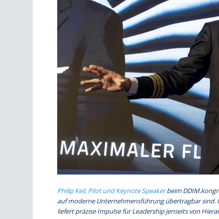
Philip Keil, Pilot und Keynote Speaker
beim DDIM.kongress
auf moderne Unternehmensführung übertragbar sind. O
liefert präzise Impulse für Leadership jenseits von Hiera