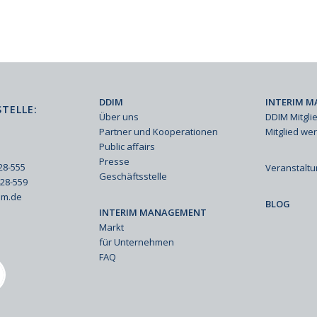
DDIM
INTERIM M
TELLE:
Über uns
DDIM Mitgli
Partner und Kooperationen
Mitglied we
Public affairs
Presse
428-555
Veranstalt
Geschäftsstelle
428-559
im.de
BLOG
INTERIM MANAGEMENT
Markt
für Unternehmen
FAQ