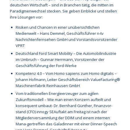
deutschen Wirtschaft – sind in Branchen tätig, die mitten im
Paradigmenwechsel stecken. Sie geben Einblicke und stellen
ihre Lösungen vor:
Risiken und Chancen in einer unübersichtlichen
Medienwelt – Hans Demmel, Geschäftsführer n-tv
Nachrichtenfernsehen GmbH und Vorstandsvorsitzender
VPRT
Deutschland Ford Smart Mobility – Die Automobilindustrie
im Umbruch – Gunnar Herrmann, Vorsitzender der
Geschäftsführung der Ford-Werke
Kompetenz 4.0 – Vom Homo sapiens zum Homo digitalis –
Johann Hofmann, Leiter Geschäftsbereich ValueFacturing®
Maschinenfabrik Reinhausen GmbH
Vom traditionellen Energieerzeuger zum agilen
Zukunftsmodell – Wie man einen Konzern aufteilt und
konsequent umbaut- Dr. Bernhard Günther, Finanzvor-
stand (CFO) innogy SEAuftakt am Freitag ist nach der
Mitgliederversammlung der DDIM und einem internen
Mana-gertreffen das Galadinner mit einer Dinner-Speech
von Hans Demmel, Geschäftsführer n-tv