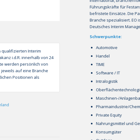
international, branchenfok
Führungskräfte für Festan
befristete Einsätze. Die P
Branche spezialisiert. EO 
Deutsches Interim Manage
Schwerpunkte:
Automotive
qualifizierten Interim
Handel
kanz i.d.R. innerhalb von 24
te werden persönlich von
TIME
 jeweils auf eine Branche
Software / IT
lichen Positionen als
Intralogistik
Oberflächentechnolog
Maschinen-/Anlagenb
hland
Pharmaindustrie/Chem
Private Equity
Nahrungsmittel und G
Konsumgüter