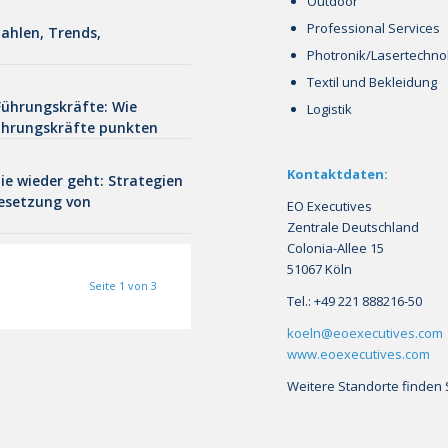
Outdoor
Professional Services
ahlen, Trends,
Photronik/Lasertechnol
Textil und Bekleidung
 Führungskräfte: Wie
Logistik
hrungskräfte punkten
Kontaktdaten:
die wieder geht: Strategien
Besetzung von
EO Executives
Zentrale Deutschland
Colonia-Allee 15
51067 Köln
Seite 1 von 3
Tel.: +49 221 888216-50
koeln@eoexecutives.com
www.eoexecutives.com
Weitere Standorte finden 