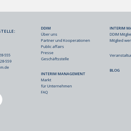
DDIM
INTERIM M
TELLE:
Über uns
DDIM Mitgli
Partner und Kooperationen
Mitglied we
Public affairs
Presse
428-555
Veranstalt
Geschäftsstelle
428-559
im.de
BLOG
INTERIM MANAGEMENT
Markt
für Unternehmen
FAQ