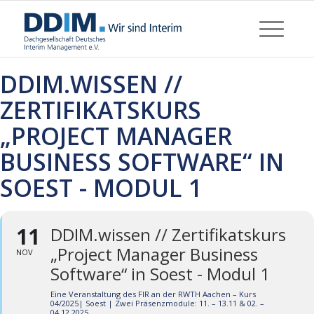
DDIM.WISSEN //
ZERTIFIKATSKURS
„PROJECT MANAGER
BUSINESS SOFTWARE“ IN
SOEST - MODUL 1
11
DDIM.wissen // Zertifikatskurs
„Project Manager Business
NOV
Software“ in Soest - Modul 1
Eine Veranstaltung des FIR an der RWTH Aachen – Kurs
04/2025| Soest | Zwei Präsenzmodule: 11. – 13.11 & 02. –
04.12.2025