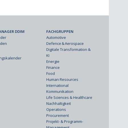
ANAGER DDIM
FACHGRUPPEN
eder
Automotive
rden
Defence & Aerospace
Digitale Transformation &
KI
ungskalender
Energie
Finance
Food
Human Resources
International
Kommunikation
Life Sciences & Healthcare
Nachhaltigkeit
Operations
Procurement
Projekt- & Programm-
Management