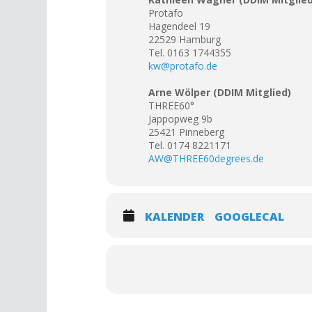
Protafo
Hagendeel 19
22529 Hamburg
Tel. 0163 1744355
kw@protafo.de
Arne Wölper (DDIM Mitglied)
THREE60°
Jappopweg 9b
25421 Pinneberg
Tel. 0174 8221171
AW@THREE60degrees.de
KALENDER
GOOGLECAL