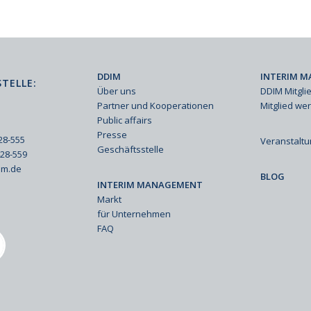
DDIM
INTERIM M
TELLE:
Über uns
DDIM Mitgli
Partner und Kooperationen
Mitglied we
Public affairs
Presse
428-555
Veranstalt
Geschäftsstelle
428-559
im.de
BLOG
INTERIM MANAGEMENT
Markt
für Unternehmen
FAQ