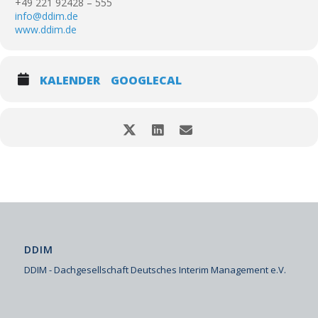
+49 221 92428 – 555
info@ddim.de
www.ddim.de
KALENDER
GOOGLECAL
DDIM
DDIM - Dachgesellschaft Deutsches Interim Management e.V.