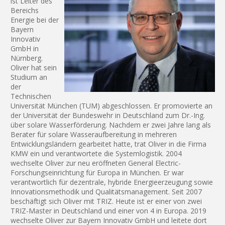
ist Leiter des
Bereichs
Energie bei der
Bayern
Innovativ
GmbH in
Nürnberg.
Oliver hat sein
Studium an
der
Technischen
Universität München (TUM) abgeschlossen. Er promovierte an
der Universität der Bundeswehr in Deutschland zum Dr.-Ing.
über solare Wasserförderung. Nachdem er zwei Jahre lang als
Berater für solare Wasseraufbereitung in mehreren
Entwicklungsländern gearbeitet hatte, trat Oliver in die Firma
KMW ein und verantwortete die Systemlogistik. 2004
wechselte Oliver zur neu eröffneten General Electric-
Forschungseinrichtung für Europa in München. Er war
verantwortlich für dezentrale, hybride Energieerzeugung sowie
Innovationsmethodik und Qualitätsmanagement. Seit 2007
beschäftigt sich Oliver mit TRIZ. Heute ist er einer von zwei
TRIZ-Master in Deutschland und einer von 4 in Europa. 2019
wechselte Oliver zur Bayern Innovativ GmbH und leitete dort