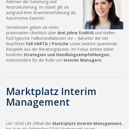
Rahmen der Sanierung und
Restrukturierung. Im Markt gilt sie
aufgrund ihrer Branchenerfahrung als
Automotive-Expertin.
Gemeinsam geben sie einen
praxisnahen Überblick über
drei Jahre StaRUG
und stellen
fünf typische Fallkonstellationen vor – darunter der viel
beachtete
Fall VARTA / Porsche
sowie weitere spannende
Beispiele aus der Beratungspraxis. Im Fokus stehen dabei
konkrete
Strategien und Handlungsempfehlungen
,
insbesondere für die Rolle von
Interim Managern
.
.
Marktplatz Interim
Management
.
Um 18:00 Uhr öffnet der
Marktplatz Interim Management
,
bei dem die folgenden DDIM-Partner mit einem