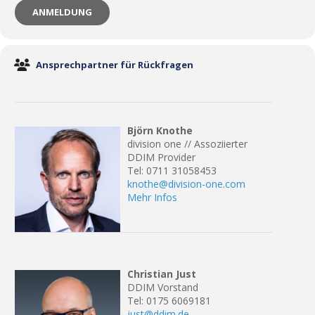
ANMELDUNG
Ansprechpartner für Rückfragen
.
Björn Knothe
division one // Assoziierter
DDIM Provider
Tel: 0711 31058453
knothe@division-one.com
Mehr Infos
Christian Just
DDIM Vorstand
Tel: 0175 6069181
just@ddim.de