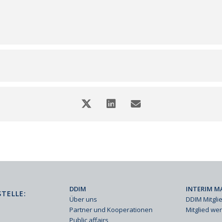
DDIM
INTERIM M
TELLE:
Über uns
DDIM Mitgli
Partner und Kooperationen
Mitglied we
Public affairs