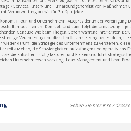
 als CFO im Maschinen- und Werkzeugbau mit sehr breiter Verantwortu
ntage / Service). Krisen- und Turnaroundgeneralist von Maßnahmen übe
 mit Verantwortung primär für Großprojekte.
onom, Pilotin und Unternehmerin, Vizepräsidentin der Vereinigung D
Geschäftsmodell, einem Konzept. Und dann folgt die Umsetzung – je sch
prechender! Genauso wie beim Fliegen. Schon während ihrer ersten Be
ständige Veränderung und die schnelle Umsetzung neuer Ideen, die si
 wieder darum, die Strategie des Unternehmens zu verstehen, diese zu
ter mitzuziehen, die Schwierigkeiten aufzufangen und operativ das Er
t sie die kritischen Erfolgsfaktoren und Risiken und führt strategisc
ichen Unternehmensentwicklung, Lean Management und Lean Produ
ung