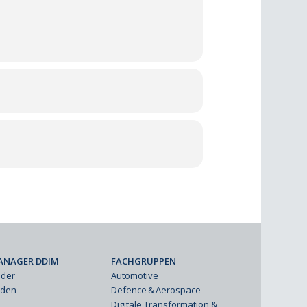
ANAGER DDIM
FACHGRUPPEN
eder
Automotive
rden
Defence & Aerospace
Digitale Transformation &