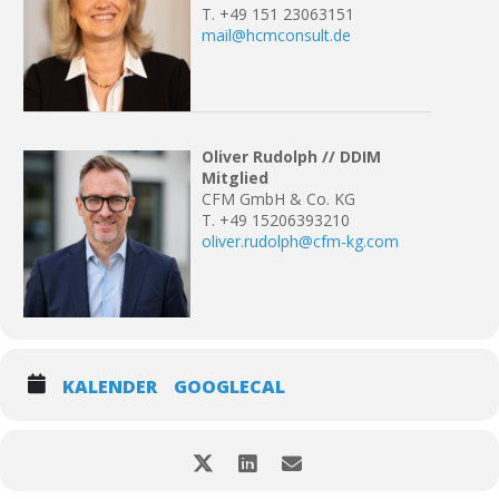
T. +49 151 23063151
mail@hcmconsult.de
Oliver Rudolph // DDIM
Mitglied
CFM GmbH & Co. KG
T. +49 15206393210
oliver.rudolph@cfm-kg.com
KALENDER
GOOGLECAL