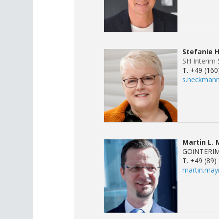
Stefanie 
SH Interim 
T. +49 (16
s.heckmann
.
Martin L. 
GOiNTERI
T. +49 (89
martin.may