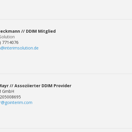
Heckmann // DDIM Mitglied
Solution
0) 7714076
@interimsolution.de
Mayr // Assoziierter DDIM Provider
M GmbH
) 205008695
r@gointerim.com
: