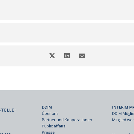
DDIM
INTERIM M
TELLE:
Über uns
DDIM Mitgli
Partner und Kooperationen
Mitglied we
Public affairs
Presse