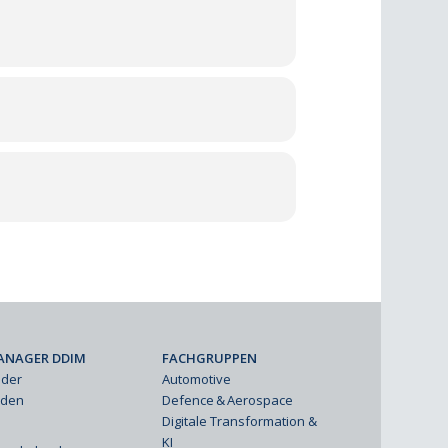
ANAGER DDIM
FACHGRUPPEN
eder
Automotive
rden
Defence & Aerospace
Digitale Transformation &
KI