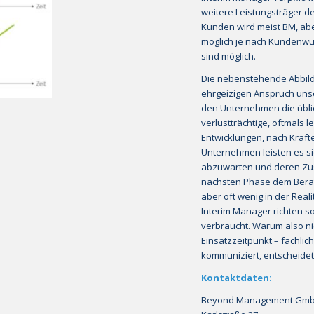
weitere Leistungsträger d
Kunden wird meist BM, abe
möglich je nach Kundenwun
sind möglich.
Die nebenstehende Abbild
ehrgeizigen Anspruch unse
den Unternehmen die üblich
verlustträchtige, oftmals
Ent­wick­lungen, nach Kräf
Unternehmen leisten es si
abzuwarten und deren Zus
nächsten Phase dem Berat
aber oft wenig in der Rea­
Interim Manager richten so
verbraucht. Warum also ni
Einsatzzeitpunkt – fachlich
kommuniziert, entscheidet
Kontaktdaten:
Beyond Management Gm