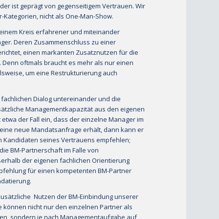
er ist geprägt von gegenseitigem Vertrauen. Wir
r-Kategorien, nicht als One-Man-Show.
inem Kreis erfahrener und miteinander
ager. Deren Zusammenschluss zu einer
erichtet, einen markanten Zusatznutzen für die
 Denn oftmals braucht es mehr als nur einen
elsweise, um eine Restrukturierung auch
 fachlichen Dialog untereinander und die
zusätzliche Managementkapazität aus den eigenen
tt etwa der Fall ein, dass der einzelne Manager im
eine neue Mandatsanfrage erhält, dann kann er
 Kandidaten seines Vertrauens empfehlen;
die BM-Partnerschaft im Falle von
erhalb der eigenen fachlichen Orientierung
mpfehlung für einen kompetenten BM-Partner
datierung.
r zusätzliche Nutzen der BM-Einbindung unserer
e können nicht nur den einzelnen Partner als
hten, sondern je nach Managementaufgabe auf