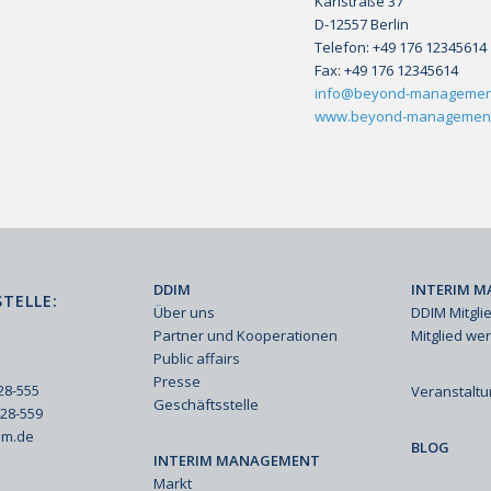
Karlstraße 37
D-12557 Berlin
Telefon: +49 176 12345614
Fax: +49 176 12345614
info@beyond-managemen
www.beyond-managemen
DDIM
INTERIM M
TELLE:
Über uns
DDIM Mitgli
Partner und Kooperationen
Mitglied we
Public affairs
Presse
428-555
Veranstalt
Geschäftsstelle
428-559
im.de
BLOG
INTERIM MANAGEMENT
Markt