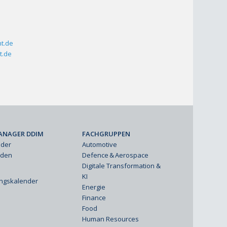
t.de
t.de
ANAGER DDIM
FACHGRUPPEN
eder
Automotive
rden
Defence & Aerospace
Digitale Transformation &
KI
ungskalender
Energie
Finance
Food
Human Resources