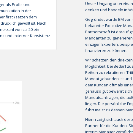
Unser Umgang untereinand
er als Profis und
denken und handeln in Wi
munikation in der
er first!) setzen dem
Gegründet wurde BM von e
ücklich gewollt ist. Nach
bekannter Executive Man
nerzahl von ca. 20 ein
Partnerschaft ist darauf g
renz und externer Konsistenz
Mandanten zu generieren.
einzigen Experten, beispi
finanzieren zu können.
Wir schätzen den direkten
Möglichkeit, bei Bedarf 
Reihen zu rekrutieren. Tri
Mandat gebunden ist und 
dem Kunden oftmals einen
genauso gut bewährt sich 
Mandatsanfragen, die auß
liegen. Die persönliche E
führt meist zu dessen Man
Hierin zeigt sich auch de
Partner für die Kunden. Si
Interim Manager verpflic