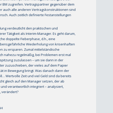
er BM zugreifen. Vertragspartner gegenüber dem
r auch alle anderen Vertragskonstruktionen sind
sch. Auch zeitlich definierte Festanstellungen
ung verdeutlicht den praktischen und
rer Tätigkeit als Interim-Manager. Es geht darum,
e doppelte Fieber­pha­se, d.h., eine
 lebensgefährliche Wiederholung von krisenhaften
ten zu ersparen. Zumal mittelständische
ch nahezu re­gelmäßig, bei Problemen erst mal
pitzung zuzulassen – um sie dann in der
er zuzuschieben, der vieles auf dem Papier
­li­tät in Bewegung bringt. Was danach dann der
ll… Wertvolle Zeit und viel Geld sind da bereits
cht gleich auf den Manager setzen, der ab
 und verantwortlich integriert – analysiert,
, verändert?
bH